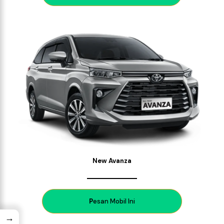
New Avanza
P
esan Mobil Ini
→