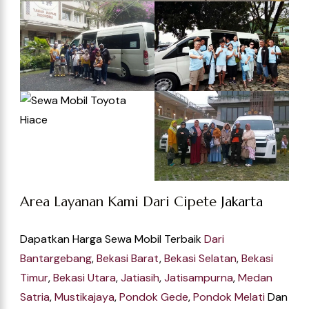
Area Layanan Kami Dari Cipete
Jakarta
Dapatkan Harga Sewa Mobil Terbaik
Dari
Bantargeban
G
,
Bekasi Bara
T
,
Bekasi Selata
N
,
Bekasi
Timur
,
Bekasi Utar
A
,
Jatiasih
,
Jatisampurn
A
,
Medan
Satri
A
,
Mustikajay
A
,
Pondok Ged
E
,
Pondok Melat
I
Dan