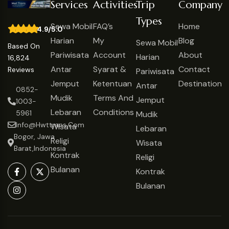
Services
Activities
Trip
Company
Types
Sewa Mobil
FAQ’s
Home
4.9/5.0
Harian
My
Blog
Sewa Mobil
Based On
Pariwisata
Account
About
Harian
16,824
Antar
Syarat &
Contact
Reviews
Pariwisata
Jemput
Ketentuan
Destination
Antar
0852-
Mudik
Terms And
Jemput
1003-
Lebaran
Conditions
5961
Mudik
Info@hwttrans.com
Wisata
Lebaran
Bogor, Jawa
Religi
Wisata
Barat,Indonesia
Kontrak
Religi
Bulanan
Kontrak
Bulanan