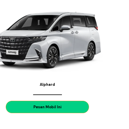
Alphard
P
esan Mobil Ini