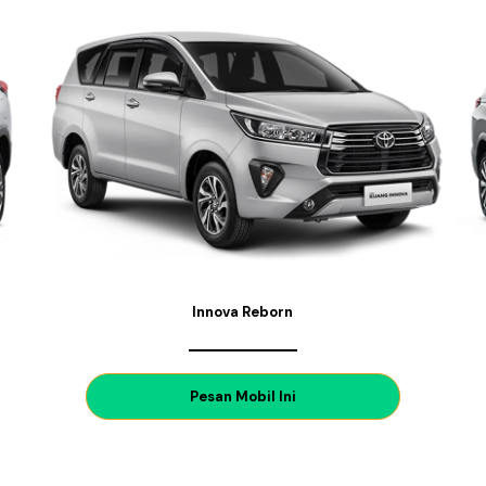
Innova Reborn
P
esan Mobil Ini