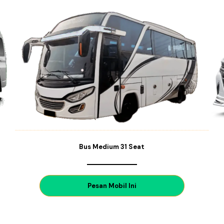
Bus Medium 31 Seat
P
esan Mobil Ini