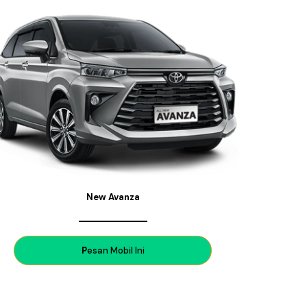
New Avanza
P
esan Mobil Ini