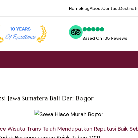
Home
Blog
About
Contact
Destinat
Based On 188 Reviews
nsi Jawa Sumatera Bali Dari Bogor
ace Wisata Trans
Telah
Mendapatkan
Reputasi
Baik
Se
Sudah Berpengalaman Sejak Tahun 2021