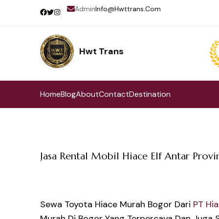
Admin
Info@hwttrans.com
Hwt Trans
Pilihan Terbaik Perjalanan Wisata
Home
Blog
About
Contact
Destination
Jasa Rental Mobil Hiace Elf Antar Provi
Sewa Toyota Hiace Murah Bogor Dari
PT Hi
Murah Di Bogor Yang Terpercaya Dan Juga 