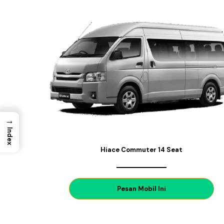
→
Index
Hiace Commuter 14 Seat
P
esan Mobil Ini