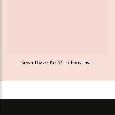
Sewa Hiace Ke Musi Banyuasin
Services
Activities
Trip
Company
Types
Sewa Mobil
FAQ’s
Home
4.9/5.0
Harian
My
Blog
Sewa Mobil
Based On
Pariwisata
Account
About
Harian
16,824