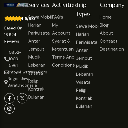
Antar
Syarat &
Contact
Reviews
Pariwisata
Jemput
Ketentuan
Destination
Antar
0852-
Mudik
Terms And
Jemput
1003-
Lebaran
Conditions
5961
Mudik
Info@hwttrans.com
Wisata
Lebaran
Bogor, Jawa
Religi
Wisata
Barat,Indonesia
Kontrak
Religi
Bulanan
Kontrak
Bulanan
Recommended On: