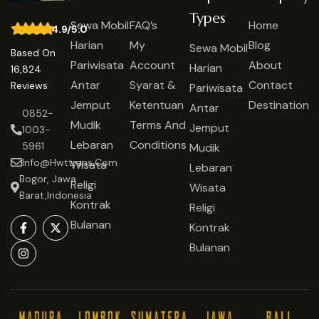
Types
Sewa Mobil
FAQ’s
Home
4.9/5.0
Harian
My
Blog
Sewa Mobil
Based On
Pariwisata
Account
About
Harian
16,824
Antar
Syarat &
Contact
Reviews
Pariwisata
Jemput
Ketentuan
Destination
Antar
0852-
Mudik
Terms And
Jemput
1003-
Lebaran
Conditions
5961
Mudik
Info@hwttrans.com
Wisata
Lebaran
Bogor, Jawa
Religi
Wisata
Barat,Indonesia
Kontrak
Religi
Bulanan
Kontrak
Bulanan