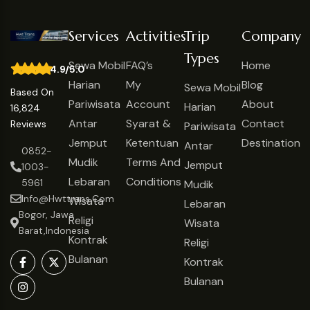
Services
Activities
Trip
Company
Types
Sewa Mobil
FAQ’s
Home
4.9/5.0
Harian
My
Blog
Sewa Mobil
Based On
Pariwisata
Account
About
Harian
16,824
Antar
Syarat &
Contact
Reviews
Pariwisata
Jemput
Ketentuan
Destination
Antar
0852-
Mudik
Terms And
Jemput
1003-
Lebaran
Conditions
5961
Mudik
Info@hwttrans.com
Wisata
Lebaran
Bogor, Jawa
Religi
Wisata
Barat,Indonesia
Kontrak
Religi
Bulanan
Kontrak
Bulanan