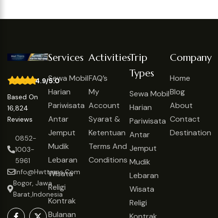
Services
Activities
Trip
Company
Types
Sewa Mobil
FAQ’s
Home
4.9/5.0
Harian
My
Blog
Sewa Mobil
Based On
Pariwisata
Account
About
Harian
16,824
Antar
Syarat &
Contact
Reviews
Pariwisata
Jemput
Ketentuan
Destination
Antar
0852-
Mudik
Terms And
Jemput
1003-
Lebaran
Conditions
5961
Mudik
Info@hwttrans.com
Wisata
Lebaran
Bogor, Jawa
Religi
Wisata
Barat,Indonesia
Kontrak
Religi
Bulanan
Kontrak