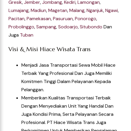
Gresik
,
Jember
,
Jombang
,
Kediri
,
Lamongan
,
Lumajang
,
Madiun
,
Magetan
,
Malang
,
Nganjuk
,
Ngawi
,
Pacitan
,
Pamekasan
,
Pasuruan
,
Ponorogo
,
Probolinggo
,
Sampang
,
Sodoarjo
,
Situbondo
Dan
Juga
Tuban
Visi & Misi Hiace Wisata Trans
Menjadi Jasa Transportasi Sewa Mobil Hiace
Terbaik Yang Profesional Dan Juga Memiliki
Komitmen Tinggi Dalam Pelayanan Kepada
Pelanggan.
Memberikan Kualitas Transportasi Terbaik
Dengan Menyediakan Unit Yang Handal Dan
Juga Kondisi Prima, Serta Pelayanan Secara
Profesional. PT Hiace Wisata Trans Juga
Berkomitmen Untuk Memberikan Pengalaman