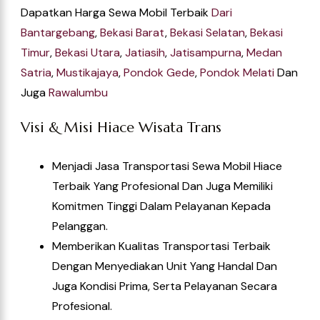
Dapatkan Harga Sewa Mobil Terbaik
Dari
Bantargeban
G
,
Bekasi Bara
T
,
Bekasi Selata
N
,
Bekasi
Timur
,
Bekasi Utar
A
,
Jatiasih
,
Jatisampurn
A
,
Medan
Satri
A
,
Mustikajay
A
,
Pondok Ged
E
,
Pondok Melat
I
Dan
Juga
Rawalumb
U
Visi & Misi Hiace Wisata Trans
Menjadi Jasa Transportasi Sewa Mobil Hiace
Terbaik Yang Profesional Dan Juga Memiliki
Komitmen Tinggi Dalam Pelayanan Kepada
Pelanggan.
Memberikan Kualitas Transportasi Terbaik
Dengan Menyediakan Unit Yang Handal Dan
Juga Kondisi Prima, Serta Pelayanan Secara
Profesional.