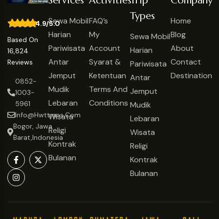
Services
Activities
Trip
Company
Types
Sewa Mobil
FAQ’s
Home
4.9/5.0
Harian
My
Blog
Sewa Mobil
Based On
Pariwisata
Account
About
Harian
16,824
Antar
Syarat &
Contact
Reviews
Pariwisata
Jemput
Ketentuan
Destination
Antar
0852-
Mudik
Terms And
Jemput
1003-
Lebaran
Conditions
5961
Mudik
Info@hwttrans.com
Wisata
Lebaran
Bogor, Jawa
Religi
Wisata
Barat,Indonesia
Kontrak
Religi
Bulanan
Kontrak
Bulanan