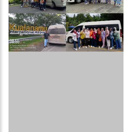
Area Layanan Kami Dari
Jakarta
Dapatkan Harga Sewa Mobil Terbaik
Dari
Jakarta
Banyuwang
I,
Jakarta Surabay
A,
Jakarta Madur
A,
Jakarta Jogja
,
Jakarta Sol
O,
Jakarta Semaran
G,
Jakarta Guc
I,
Jakarta Kuninga
N Dan Juga
Jakarta Bali
Visi & Misi Hiace Wisata Trans
Menjadi Jasa Transportasi Sewa Mobil Hiace