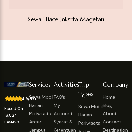
16,824
Antar
Syarat &
Contact
Reviews
Pariwisata
Jemput
Ketentuan
Destination
Antar
0852-
Mudik
Terms And
Jemput
1003-
Lebaran
Conditions
5961
Mudik
Info@hwttrans.com
Wisata
Lebaran
Bogor, Jawa
Religi
Wisata
Barat,Indonesia
Kontrak
Religi
Bulanan
Kontrak
Bulanan
Recommended On: