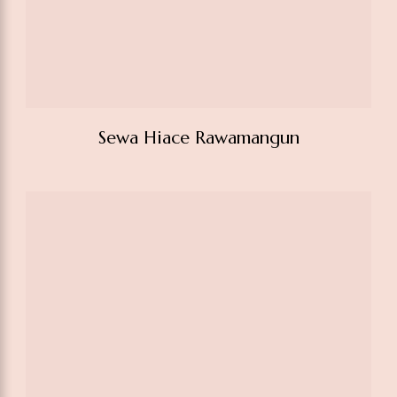
Sewa Hiace Jakarta Magetan
Services
Activities
Trip
Company
Types
Sewa Mobil
FAQ’s
Home
4.9/5.0
Harian
My
Blog
Sewa Mobil
Based On
Pariwisata
Account
About
Harian