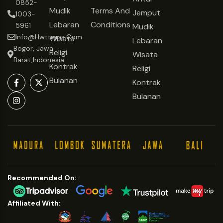
Affiliated With:
© Copyright 2021
Hwt Trans
By WP Travel Engine Mr. Ceo
We Accept: