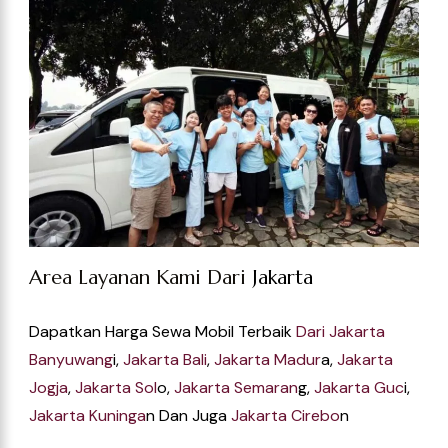
Banyuwang
I,
Jakarta Bali
,
Jakarta Madur
A,
Jakarta
Jogja
,
Jakarta Sol
O,
Jakarta Semaran
G,
Jakarta Guc
I,
Jakarta Kuninga
N Dan Juga
Jakarta Cirebo
N
Visi & Misi Hiace Wisata Trans
Menjadi Jasa Transportasi Sewa Mobil Hiace
Terbaik Yang Profesional Dan Juga Memiliki
Komitmen Tinggi Dalam Pelayanan Kepada
Pelanggan.
Memberikan Kualitas Transportasi Terbaik
Dengan Menyediakan Unit Yang Handal Dan
Juga Kondisi Prima, Serta Pelayanan Secara
Profesional. PT Hiace Wisata Trans Juga
Berkomitmen Untuk Memberikan Pengalaman
Perjalanan Yang Aman, Nyaman, Dan