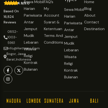
Recommended On:
Affiliated With:
© Copyright 2021
Hwt Trans
By WP Travel Engine Mr. Ceo
We Accept: