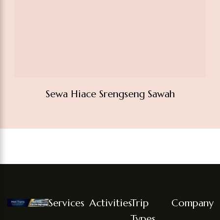
Services
Activities
Trip
Company
Types
Sewa Mobil
FAQ’s
Home
4.9/5.0
Harian
My
Blog
Sewa Mobil
Based On
Pariwisata
Account
About
Harian
16,824
Antar
Syarat &
Contact
Reviews
Pariwisata
Jemput
Ketentuan
Destination
Antar
0852-
Mudik
Terms And
Jemput
1003-
Lebaran
Conditions
5961
Mudik
Info@hwttrans.com
Wisata
Lebaran
Bogor, Jawa
Religi
Wisata
Barat,Indonesia
Kontrak
Religi
Bulanan
Kontrak
Bulanan